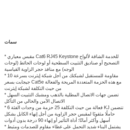
سمات
* مقبس معياري Cat6 RJ45 Keystone للخدمة الشاقة لألواح
التصحيح أو صناديق التثبيت السطحية أو لوحات الحائط (لوحات
الوجه) مع منافذ حجر الزاوية القياسية
* مقاومة للمستقبل لشبكتك من أجل شبكة إيثرنت بسرعة 10
جيجابت بسعر Cat5e مع هذه الحزمة المتعددة المريحة والفعالة
من حيث التكلفة لشبكة إيثرنت
* تضمن جهات الاتصال المطلية بالذهب ومشبك التثبيت السهل
الاتصال الآمن والخالي من التآكل
* فعالة من حيث التكلفة 25 حزمة من وحدات الفئة 6 KJ تتضمن
حاملًا مثقوبًا لمقبس حجر الزاوية من أجل إنهاء الكابل بشكل
أسهل وأكثر أمانًا؛ أداة التأثير أو إنهاء 90 درجة بدون أدوات
* يشتمل البناء شديد التحمل على غطاء مقاوم للصدمات ومثبط