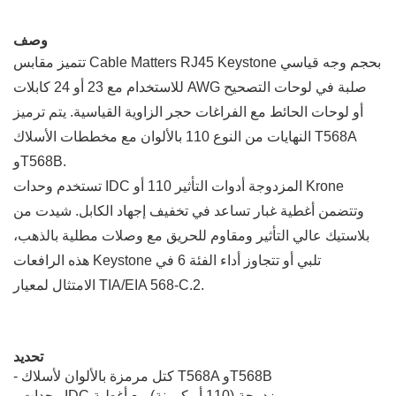
وصف
تتميز مقابس Cable Matters RJ45 Keystone بحجم وجه قياسي
للاستخدام مع 23 أو 24 كابلات AWG صلبة في لوحات التصحيح
أو لوحات الحائط مع الفراغات حجر الزاوية القياسية. يتم ترميز
النهايات من النوع 110 بالألوان مع مخططات الأسلاك T568A
وT568B.
تستخدم وحدات IDC المزدوجة أدوات التأثير 110 أو Krone
وتتضمن أغطية غبار تساعد في تخفيف إجهاد الكابل. شيدت من
بلاستيك عالي التأثير ومقاوم للحريق مع وصلات مطلية بالذهب،
هذه الرافعات Keystone تلبي أو تتجاوز أداء الفئة 6 في
الامتثال لمعيار TIA/EIA 568-C.2.
تحديد
- كتل مرمزة بالألوان لأسلاك T568A وT568B
- وحدات IDC مزدوجة (110 أو كرونة) مع أغطية