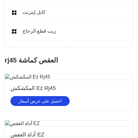
كابل إيثرنت
زيت قطع الزجاج
rj45 العقص كماشة
المكشكش Ez Rj45
احصل على عرض أسعار
أداة العقص EZ