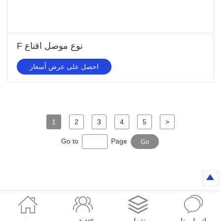
F نوع موصل اقناع
احصل على عرض أسعار
1
2
3
4
5
>
Go to
Page
Go