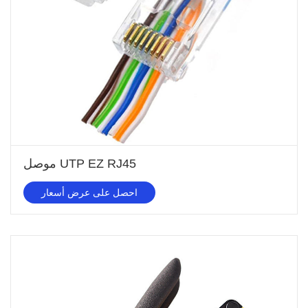
موصل UTP EZ RJ45
احصل على عرض أسعار